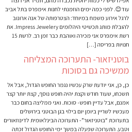
אפילו שיש לי כמות יחסית נכבדה מהם, תמיד אני רוצה
עוד😊. לפני כמה ימים הוזמנתי לחנות אימפרס בתל אביב
לרגל אירוע משמח במיוחד: הצטרפותה של אנה ארונוב
להובלת מותג תכשיטי היהלומים Impress Jewelery. את
רשת אימפרס אני מכירה ואוהבת כבר זמן רב. לרשת 15
חנויות בפריסה […]
בוטניזאור- התערוכה המצליחה
ממשיכה גם בסוכות
כן, כן, אני יודעת שרק עכשיו נגמר החופש הגדול, אבל אל
תשכחו, שעוד חודש וקצת יהיה חופש נוסף, קצת יותר קצר
אמנם, אבל עדיין חופש- סוכות. ואני ממליצה בחום כבר
מעכשיו לשריין ביומן יום בילוי בגן הבוטני בירושלים
בתערוכת “בוטניזאור”- התערוכה הבינלאומית לדינוזאורים
וטבע. התערוכה שפעלה במשך ימי החופש הגדול זכתה