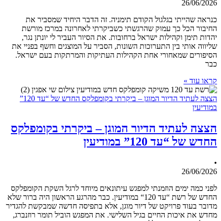
26/06/2026
כנראה שהייתי בגלגול הקודם תימניה. זה הדבר היחיד שמסביר את
החיבור הכל כך עמוק שהרגשתי כשביקרתי לאחרונה במרכז מורשת
יהדות תימן וקהילות ישראל ברחובות. את הסיור העביר לי יונתן נגר,
שליווה אותי בין התערוכות השונות, הסביר על המוצגים וחשף בפניי את
הסיפורים שמאחורי אחת הקהילות העתיקות והמרתקות בעם ישראל.
כבר
קראו עוד »
הצצה לעתיד הדיור המוגן – ביקרתי בקומפלקס החדש של “עד 120”
במודיעין
הצצה לעתיד הדיור המוגן – ביקרתי בקומפלקס
החדש של “עד 120” במודיעין
•
26/06/2026
לפני כמה ימים הוזמנתי למפגש עיתונאים מיוחד לרגל השקת הקומפלקס
החדש של רשת “עד 120“ במודיעין. כבר מהרגע הראשון היה ברור שלא
מדובר בעוד פרויקט של דיור מוגן, אלא בתפיסה חדשה שמבקשת להגדיר
מחדש את איכות החיים בגיל השלישי. את המפגש הוביל תומר רוזנברג,