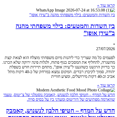
קראו עוד »
בין השדות והמטעים: בילוי משפחתי מהנה ב”עידן אופן”
בין השדות והמטעים: בילוי משפחתי מהנה
ב”עידן אופן”
•
27/07/2026
לפעמים כל מה שצריך כדי ליהנות מיום משפחתי מוצלח הוא לצאת קצת
מהשגרה, להחליף את המסכים בנוף פתוח, ולגלות פינה ירוקה שלא הכרנו.
כך בדיוק הרגשנו כשהגענו ל”עידן אופן”, מתחם תיירות חדש בשפלת
יהודה, סמוך לקיבוץ רבדים. המקום נמצא במרחק של כ-40 דקות מתל
אביב וכ-40 דקות מירושלים, ומציע חוויית
קראו עוד »
חדש על המדף – חטיפי חלבון לנשנוש, קאמבק נוסטלגי של צ’יטוס, טעמי
שווארמה מפתיעים של דוריטוס ומעדני ביו על בסיס סויה.
חדש על המדף – חטיפי חלבון לנשנוש, קאמבק