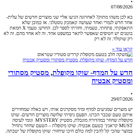
•
07/08/2026
בא לכן משהו מתוק? לאחרונה הגיעו אליי שני מוצרים חדשים של עלית-
אחד חדש לגמרי ואחד שעושה קאמבק נוסטלגי. אז כמובן שלא
התאפקתי, פתחתי, טעמתי, וחזרתי לספר לכן. החדש: טעמי X חמאת
בוטנים יש חטיפים שאפשר לתאר במשפט אחד. זה לא אחד מהם. זה לא
רק שוקולד. זה לא רק
קראו עוד »
חדש על המדף- שוקו מקופלת, מסטיק מסתורי ומסטיק אבטיח
חדש על המדף- שוקו מקופלת, מסטיק מסתורי
ומסטיק אבטיח
•
29/07/2026
יש מוצרים שמגיעים למדף ומיד מסקרנים אותי, ויש כאלה שמחזירים
איתם טעם שכבר הכרנו. הפעם ניסיתי שלושה מוצרים חדשים- שוקו
מקופלת שחוזר במהדורה מוגבלת, מסטיק MYSTERY וגומי לעיסה
MUST קראנץ’ בטעם אבטיח. שוקו מקופלת – הטעם שחוזר נתחיל
במוצר שהכי קל להבין למה כולם חיכו שיחזור: שוקו מקופלת של יטבתה.