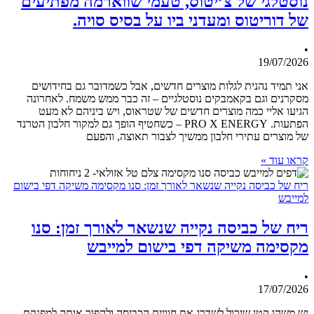
נוסטלגי של צ’יטוס, טעמי שווארמה מפתיעים
של דוריטוס ומעדני ביו על בסיס סויה.
•
19/07/2026
אני תמיד נהנית לגלות מוצרים חדשים, אבל כשמדובר גם בחידושים
מסקרנים וגם בקאמבקים נוסטלגיים – זה כבר ממש משמח. לאחרונה
הגיעו אליי כמה מוצרים חדשים של שטראוס, ויש ביניהם לא מעט
הפתעות. PRO X ENERGY – כשחטיף הופך גם למקור חלבון הטרנד
של מוצרים עתירי חלבון ממשיך לצבור תאוצה, והפעם
קראו עוד »
ריח של כביסה נקייה שנשאר לאורך זמן: סנו מקסימה משיקה דפי בישום
למייבש
ריח של כביסה נקייה שנשאר לאורך זמן: סנו
מקסימה משיקה דפי בישום למייבש
•
17/07/2026
יש משהו קטן שיכול לשדרג את חוויית הכביסה ולהפוך אותה למפנקת