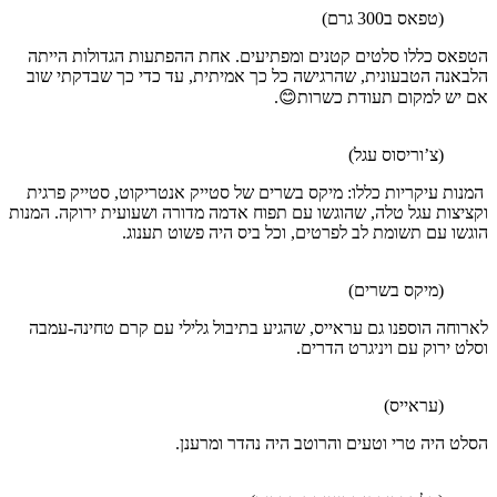
(טפאס ב300 גרם)
הטפאס כללו סלטים קטנים ומפתיעים. אחת ההפתעות הגדולות הייתה
הלבאנה הטבעונית, שהרגישה כל כך אמיתית, עד כדי כך שבדקתי שוב
אם יש למקום תעודת כשרות😊.
(צ’וריסוס עגל)
המנות עיקריות כללו: מיקס בשרים של סטייק אנטריקוט, סטייק פרגית
וקציצות עגל טלה, שהוגשו עם תפוח אדמה מדורה ושעועית ירוקה. המנות
הוגשו עם תשומת לב לפרטים, וכל ביס היה פשוט תענוג.
(מיקס בשרים)
לארוחה הוספנו גם עראייס, שהגיע בתיבול גלילי עם קרם טחינה-עמבה
וסלט ירוק עם ויניגרט הדרים.
(עראייס)
הסלט היה טרי וטעים והרוטב היה נהדר ומרענן.