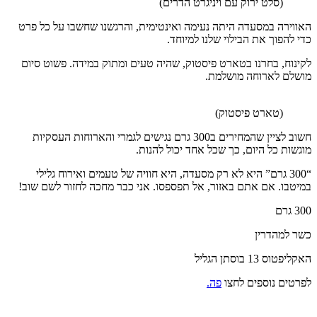
(סלט ירוק עם ויניגרט הדרים)
האווירה במסעדה היתה נעימה ואינטימית, והרגשנו שחשבו על כל פרט
כדי להפוך את הבילוי שלנו למיוחד.
לקינוח, בחרנו בטארט פיסטוק, שהיה טעים ומתוק במידה. פשוט סיום
מושלם לארוחה מושלמת.
(טארט פיסטוק)
חשוב לציין שהמחירים ב300 גרם נגישים לגמרי והארוחות העסקיות
מוגשות כל היום, כך שכל אחד יכול להנות.
“300 גרם” היא לא רק מסעדה, היא חוויה של טעמים ואירוח גלילי
במיטבו. אם אתם באזור, אל תפספסו. אני כבר מחכה לחזור לשם שוב!
300 גרם
כשר למהדרין
האקליפטוס 13 בוסתן הגליל
לפרטים נוספים לחצו
פה.