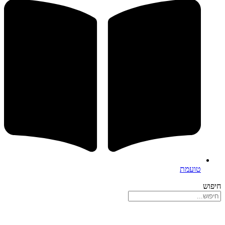
טועמת
חיפוש