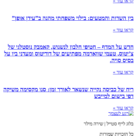
קראו עוד »
בין השדות והמטעים: בילוי משפחתי מהנה ב”עידן אופן”
קראו עוד »
חדש על המדף – חטיפי חלבון לנשנוש, קאמבק נוסטלגי של
צ’יטוס, טעמי שווארמה מפתיעים של דוריטוס ומעדני ביו על
בסיס סויה.
קראו עוד »
ריח של כביסה נקייה שנשאר לאורך זמן: סנו מקסימה משיקה
דפי בישום למייבש
קראו עוד »
בלוג לייף סטייל | שירה מילר
כל הזכויות שמורות