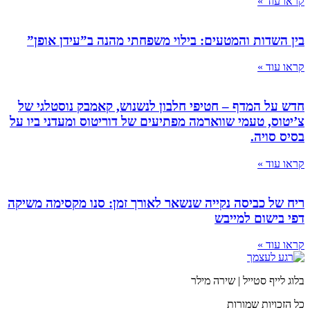
קראו עוד »
בין השדות והמטעים: בילוי משפחתי מהנה ב”עידן אופן”
קראו עוד »
חדש על המדף – חטיפי חלבון לנשנוש, קאמבק נוסטלגי של
צ’יטוס, טעמי שווארמה מפתיעים של דוריטוס ומעדני ביו על
בסיס סויה.
קראו עוד »
ריח של כביסה נקייה שנשאר לאורך זמן: סנו מקסימה משיקה
דפי בישום למייבש
קראו עוד »
בלוג לייף סטייל | שירה מילר
כל הזכויות שמורות