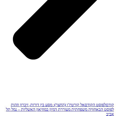
קודם
לפוסט הקודם
אל קורטיז’ו (החצר): מסע בין דורות, זיכרון וזהות
לפוסט הבא
חוויה משפחתית מעוררת דמיון במוזיאון האשליות – נמל תל
אביב