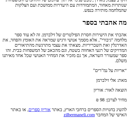
שנותרות מאחור, המתמודדות עם היעדרות ממושכת ועם הצלקות
שהמלחמה מותירה בנפש.
מה אהבתי בספר
אהבתי את הישירות חסרת הפילטרים של זילברמן. זה לא עוד ספר
מלחמה “גיבורי”, אלא מסמך אנושי ורגיש שמראה את האומץ והפחד, את
האדרנלין ואת השבריריות. מצאתי את עצמי מתרגשת מהתיאורים
המדויקים של רגעי האחווה בשטח, וגם מהכאב של המשפחות בבית. זהו
ספר שמעורר השראה, אך גם מזכיר את המחיר האנושי שכל אחד מאיתנו
משלם.
“אריות על נמ”רים”
מאת: אלי זילברמן
הוצאה לאור: אוריון
מחיר לצרכן: 98 ₪
להשיג בחנויות הספרים ברחבי הארץ, באתר
אוריון ספרים
, או באתר
האישי של המחבר
zilbermaneli.com