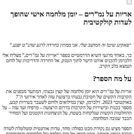
אריות על נמ”רים – יומן מלחמה אישי שהופך
לעדות קולקטיבית
“
פאקינג שיט! זה המושב שלי. אני ממתין בחרדה לרגע שהנ”ט יפגע
.”
כך, באחד מרגעי השיא הדרמטיים בספר “
אריות על נמ”רים
,” מצליח אלי
זילברמן להכניס אותנו הישר לתוך הטנק, אל החרדה והדריכות של לוחם
הנמצא בלב הקרב.
על מה הספר?
אריות על נמ”רים
הוא יומן מלחמה של קצין גבעתי, המתעד מבפנים את
הקרבות הקשים של חטיבת גבעתי ברצועת עזה לאחר אירועי ה־7
באוקטובר 2023. זילברמן, קצין במילואים ולוחם לשעבר בשירות קבע,
מספר בכנות ובישירות על הקרבות בדרום הרצועה – מרפיח ועד עזה – על
ההחלטות הקשות שנלקחות בשטח, על הניצחונות הקטנים ועל המחיר
הכבד שגובה המלחמה.
הספר מציע גם נקודת מבט כפולה: מחד, עדות אותנטית ומטלטלת לשדה
הקרב עצמו; מאידך, מבט פנימי אל תוך עולמם של הלוחמים והמשפחות