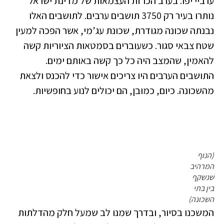
ערביי יפו. בערב הכרזת העצמאות של מדינת ישראל
נותרו בעיר רק 3750 תושבים ערבים. לתושבים האלו
נבנתה שכונה מגודרת, שכונת עג’מי, אשר הפכה למעין
שטח צבאי סגור. כשעוברים בסמטאות הציוריות קשה
להאמין, שהמצב היה כל כך קשה באותם ימים.
התושבים הערבים היו צריכים אישור כדי להכנס ולצאת
מהשכונה. כיום, כמובן, הם יכולים לנוע בחופשיות.
(הנוף
המרהיב
שנשקף
בין בתי
השכונה)
המשכנו בסיור, ובדרך שמנו לב שמעל חלק מהדלתות