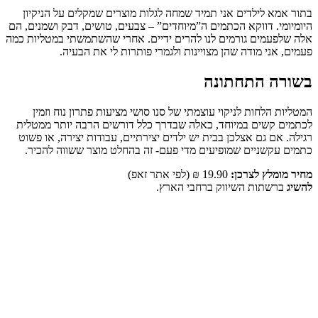
בתור אמא לילדים אני תמיד שמחה לגלות מוצרים שמקלים על הניקיון
היומיומי. דווקא הכתמים ה”מיוחדים” – צבעים, טושים, דבק ושמנים, הם
אלה שלפעמים גורמים לנו להרים ידיים. אחרי שהשתמשתי במטליות כמה
פעמים, אני מודה שהן מצויינות ולגמרי פותרות לי את הבעיה.
בשורה התחתונה
המטליות הלחות לניקוי עוצמתי של סנו סושי מציעות פתרון נוח וזמין
לכתמים קשים במיוחד, כאלה שבדרך כלל דורשים הרבה יותר ממטלית
רגילה. אם גם אצלכן בבית יש ילדים יצירתיים, עבודות יצירה, או פשוט
כתמים עקשניים שמופיעים מדי פעם- זה בהחלט מוצר ששווה להכיר.
מחיר מומלץ לצרכן
:
19.90 ₪ (לפי אתר זאפ)
להשיג
ברשתות השיווק ברחבי הארץ.