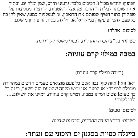
הפופקו החדש מכיל 3 רכיבים בלבד: גרעיני תירס, שמן ומלח ים. ובתור
אחת שזכתה לבלות די הרבה זמן אצל דיאטניות, הן תמיד ממליצות על
פופקורן בתור חטיף שסותם את התאבון. אז לעצלניות כמוני, שאין להן כח
כל פעם להכין פופקורן במיקרוגל או, חלילה, בסיר, זה פתרון מושלם.
לסיכום: אחלה!
כשרות: בד”צ העדה החרדית, רבנות מקומית קרית גת.
במבה במילוי קרם עוגיות:
(במבה במילוי קרם עוגיות)
וואו! וואו! איזה כיף! נכון אסם כל פעם מוציאים טעמים חדשים במהדורה
מוגבלת לבמבה? אז הפעם אני ממש מקווה שהטעם הזה יישאר, כי זה כל
כך טעים! פשוט דמיינו במבה, דמיינו קרם עוגיות, דמיינו את השילוב….
ולכו לקנות!
לסיכום: טעים!
כשרות: בד”צ העדה החרדית, הרבנות שדרות.
בייגלה כפיות בסגנון ים תיכוני עם זעתר: