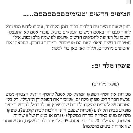
חטיפים חדשים וטעימיםםםםםםםם…..
בזמן שאנחנו היינו עם הילדים בבית בזמן הקורונה, וניסינו לנחש מתי נוכל
לחזור לעבודה, באסם המשיכו העסקים כרגיל. עובדי אסם לא התעצלו,
וחשבו על רעיונות לחטיפים חדשים שיעשו לנו שמח בלב ובפה. אילו
חטיפים חדשים יצאו? האם הם טעימים? במיוחד עבורכן- החבאתי את
החטיפים מהילדים, זללתי ואני כאן כדי לספר:
פופקו מלח ים:
(פופקו מלח ים)
מכירות את חטיף הפופקו המתוק של אסם? לחטיף הוותיק הצטרף ממש
עכשיו חבר חדש: פופקו מלח ים, שמזכיר את הפופקורן ה”רגיל”, רק בלי
הטרחה של להכניס למיקרו ולחכות שיתפצפץ או, להבדיל, לרכוש במחיר
מופקע בבית הקולנוע (זוכרות שפעם היינו הולכות לבית קולנוע?). פופקו
מלח ים מגיע באריזה בודדת במשקל 60 גרם או במארז של 8 שקיות
אישיות, המכילות 20 גרם כל אחת- 95 קלוריות בלבד לשקית, מה שאומר
שזו ארוחת ביניים מושלמת!