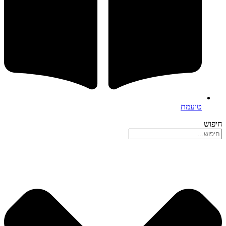
טועמת
חיפוש