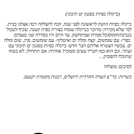
(בייגלה כפיות בסגנון ים תיכוני)
בייגלה כפיות הושק לראשונה לפני שנה, וזכה להצלחה רבה אצלנו בבית.
למי שלא מכירה: מדובר בבייגלה שטוח בצורת כפית קטנה, שכיף לטבול
בגבינה/חומוס/כל ממרח שמתחשק. עד היום היו בסדרה שני טעמים:
כפרי- עם שומשום, קצח ומלח ים ואיטלקי- עם שומשום, פרג, שום ומלח
ים. עכשיו הצטרף אליהם חבר חדש: בייגלה כפיות בסגנון ים תיכוני עם
זעתר, וגם הוא כמו חבריו טעים וממכר! אזהרה: אם תתחילו, לא בטוח
שתוכלו להפסיק…
לסיכום: מוצלח!
כשרות: בד”צ העדה החרדית ירושלים, רבנות מקומית יקנעם.