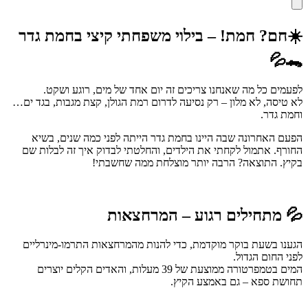
☀️חם? חמת! – בילוי משפחתי קיצי בחמת גדר
🐊💦
לפעמים כל מה שאנחנו צריכים זה יום אחד של מים, רוגע ושקט.
לא טיסה, לא מלון – רק נסיעה לדרום רמת הגולן, קצת מגבות, בגד ים…
וחמת גדר.
הפעם האחרונה שבה היינו בחמת גדר הייתה לפני כמה שנים, בשיא
החורף. אתמול לקחתי את הילדים, והחלטתי לבדוק איך זה לבלות שם
בקיץ. התוצאה? הרבה יותר מוצלחת ממה שחשבתי!
💦 מתחילים רגוע – המרחצאות
הגענו בשעת בוקר מוקדמת, כדי להנות מהמרחצאות התרמו-מינרליים
לפני החום הגדול.
המים בטמפרטורה ממוצעת של 39 מעלות, והאדים הקלים יוצרים
תחושת ספא – גם באמצע הקיץ.