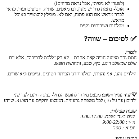
(לצערי לא ניסיתי, אבל נראה מדהים!)
אוכל- בחמת גדר יש מזנון, ובו מאפים, שתיה, חטיפים ועוד. כדאי
לברר מראש אם הוא פתוח, ואם לא- מומלץ להצטייד באוכל
מראש.
מקלחות ושירותים נקיים
✅ לסיכום – שווה?
לגמרי.
חמת גדר מציעה חוויה קצת אחרת – לא רק “ללכת לבריכה”, אלא יום
שלם שמשלב רוגע, כיף, טבע, ותחושת חופש.
הילדים נהנו, אני נהניתי, וכולנו חזרנו הביתה רטובים, עייפים ומאושרים.
💡
ועוד עניין חשוב:
מבצע מיוחד לחופש הגדול- כניסה חינם לעד שני
ילדים (עד גיל 16) לכל משפחה גרעינית. המבצע יתקיים עד ה31/8. שווה!
שעות פעילות:
ימים ב׳-ד׳ ושבת: 9:00-17:00
ה׳-ו׳: 9:00-22:00
יום א’: סגור
למידע נוסף: