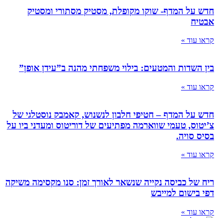
חדש על המדף- שוקו מקופלת, מסטיק מסתורי ומסטיק
אבטיח
קראו עוד »
בין השדות והמטעים: בילוי משפחתי מהנה ב”עידן אופן”
קראו עוד »
חדש על המדף – חטיפי חלבון לנשנוש, קאמבק נוסטלגי של
צ’יטוס, טעמי שווארמה מפתיעים של דוריטוס ומעדני ביו על
בסיס סויה.
קראו עוד »
ריח של כביסה נקייה שנשאר לאורך זמן: סנו מקסימה משיקה
דפי בישום למייבש
קראו עוד »