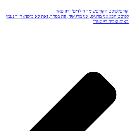
קודם
לפוסט הקודם
שומר הילדים/ ירון פאר
לפוסט הבא
אני מרגיש, אני מרגישה, וזה בסדר, זאת לא בושה/ ד”ר נעמי
באום וצביה רייטער”