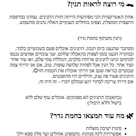
🐊 מי רוצה לראות תנין?
אחת האטרקציות הכי מפתיעות הייתה חוות התנינים. עמדנו במרפסת
התצפית המוצלת, וצפינו בזוחלים הענקיים האלה נהנים מהשמש.
(תנין משתזף בחמת גדר)
מסתבר שהגענו ביום הנכון. התנינים אוכלים פעם בשבועיים בלבד,
ובמקרה הגענו בזמן לצפות בהאכלה שלהם. שני עובדים אמיצים נכנסו
למתחם ונתנו לתנינים ארוחת מלכים, הכוללת עוף שלם, ואז עוד אחד
ועוד אחד. כל תנין אכל לפחות שלושה עופות. טוב, אם אני הייתי צמה
שבועיים כנראה שגם אני הייתי אוכלת את הכמות הזו😊.
התנינים פערו פה ענק, והילדים היו מהופנטים.
אם הייתי צריכה לבחור רגע שכולם יזכרו – זה היה זה.
(בתאבון! התנינים לא מפונקים- אוכלים עוף שלם ללא
בישול וללא תיבול:)
🌿 מה עוד תמצאו בחמת גדר?
פינות ישיבה מוצלות
אפשרויות לינה מגוונת- מקמפינג אוהלים ועד מלון ספא וילג’