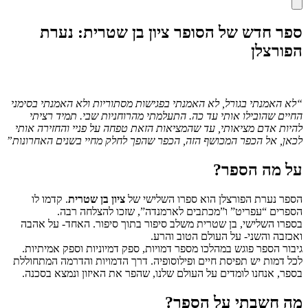
ספר חדש של הסופר ציון בן שטרית: נערת
הפורצלן
“לא האמנתי בגורל, לא האמנתי בפגישות מסתוריות ולא האמנתי בסימני
החיים שהובילו אותי עד כה. התעלמתי מהרוחניות שבי. תמיד רציתי
להיות אדם מציאותי, עד שהמציאות הזאת טפחה על פניי והחזירה אותי
לכאן, אל הכפר המכושף הזה, הכפר שהפך לחלק מחיי בשנים האחרונות”
על מה הספר?
הספר נערת הפורצלן הוא ספרו השלישי של
ציון בן שטרית
. קדמו לו
הספרים “עפריט” ו”מכתבים לארמנדה”, שזכו להצלחה רבה.
בספרו השלישי, בן שטרית משלב סיפור בתוך סיפור. האחד- על אהבה
ואכזבה והשני- על העולם הטוב והרע.
גיבור הספר פוגש במהלכו מספר דמויות, ספק דמיוניות וספק אמיתיות.
לכל דמות יש תפיסת חיים ופילוסופיה. דרך הדמויות והדרמה המתחוללת
בספר, אנחנו לומדים על העולם שלנו, שהפר את האיזון ונמצא בסכנה.
מה חשבתי על הספר?