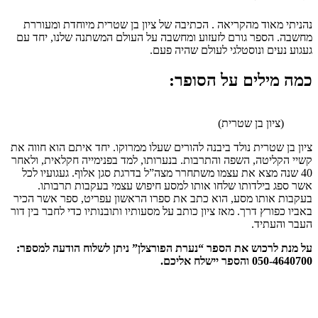
נהניתי מאוד מהקריאה . הכתיבה של ציון בן שטרית מיוחדת ומעוררת
מחשבה. הספר גורם לזעזוע ומחשבה על העולם המשתנה שלנו, יחד עם
געגוע נעים ונוסטלגי לעולם שהיה פעם.
כמה מילים על הסופר:
(ציון בן שטרית)
ציון בן שטרית נולד ביבנה להורים שעלו ממרוקו. יחד איתם הוא חווה את
קשיי הקליטה, השפה והתרבות. בנערותו, למד בפנימייה חקלאית, ולאחר
40 שנה מצא את עצמו משתחרר מצה”ל בדרגת סגן אלוף. געגועיו לכל
אשר ספג בילדותו שלחו אותו למסע חיפוש עצמי בעקבות תרבותו.
בעקבות אותו מסע, הוא כתב את ספרו הראשון עפריט, ספר אשר הכיר
באביו כפורץ דרך. מאז ציון כותב על מסעותיו ותובנותיו כדי לחבר בין דור
העבר והעתיד.
על מנת לרכוש את הספר “נערת הפורצלן” ניתן לשלוח הודעה למספר:
050-4640700 והספר יישלח אליכם.