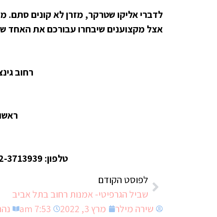
לדברי אליקו שטרקר, מזרן לא קונים סתם. מז
אצל מקצוענים שיבחרו עבורכם את האחד שמ
רחוב גינצבורג 3 קומה 1
ראשון -חמ
שי
טלפון: 072-3713939, 050-9611228, 052-6766070
לפוסט הקודם
שביל הגרפיטי- אמנות רחוב בתל אביב
שירה מילר
מרץ 3, 2022
7:53 am
נהנ