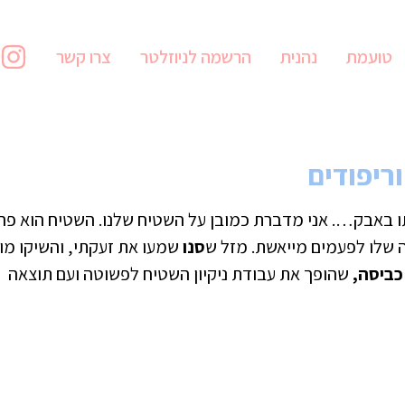
טועמת
נהנית
הרשמה לניוזלטר
צרו קשר
ריפודים
תו באבק…. אני מדברת כמובן על השטיח שלנו. השטיח הוא פר
ה שלו לפעמים מייאשת. מזל ש
סנו
שמעו את זעקתי, והשיקו מו
כביסה,
שהופך את עבודת ניקיון השטיח לפשוטה ועם תוצאה