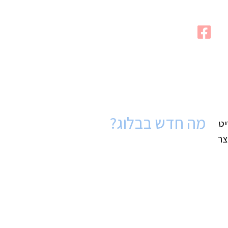
מה חדש בבלוג?
יט
צר